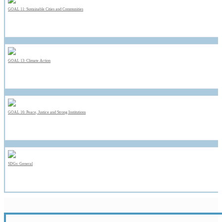
GOAL 11: Sustainable Cities and Communities
GOAL 13: Climate Action
GOAL 16: Peace, Justice and Strong Institutions
SDGs: General