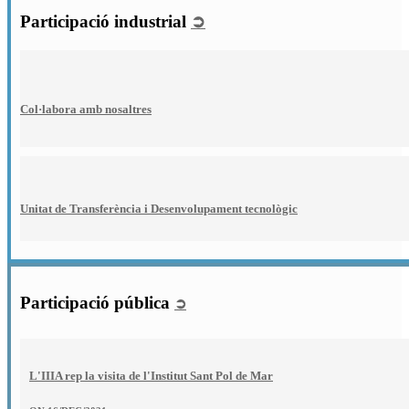
Participació industrial
➲
Col·labora amb nosaltres
Unitat de Transferència i Desenvolupament tecnològic
Participació pública
➲
L'IIIA rep la visita de l'Institut Sant Pol de Mar