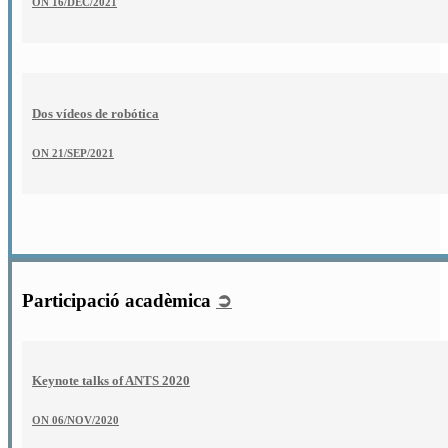
ON
16/DEC/2021
Dos vídeos de robótica
ON
21/SEP/2021
Participació acadèmica
➲
Keynote talks of ANTS 2020
ON
06/NOV/2020