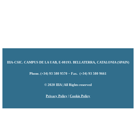
IIIA-CSIC
.
CAMPUS DE LA UAB, E-08193. BELLATERRA, CATALONIA (SPAIN)
Phone. (+34) 93 580 9570 − Fax. (+34) 93 580 9661
© 2020 IIIA | All Rights reserved
Privacy Policy
|
Cookie Policy