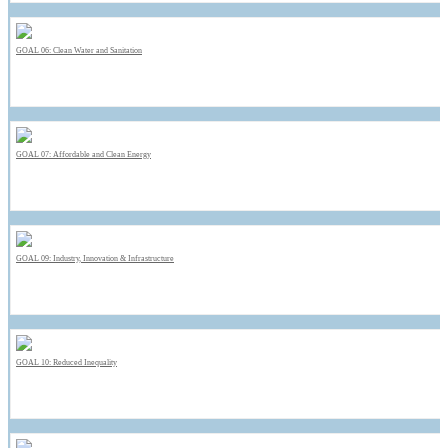
GOAL 06: Clean Water and Sanitation
GOAL 07: Affordable and Clean Energy
GOAL 09: Industry, Innovation & Infrastructure
GOAL 10: Reduced Inequality