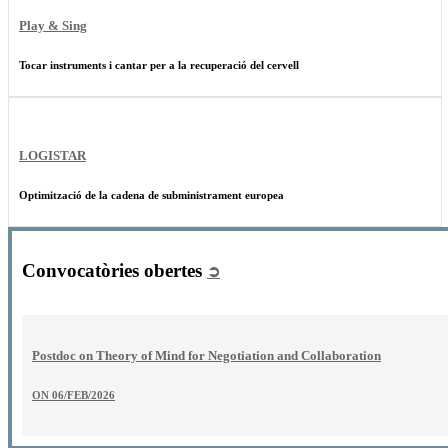
Play & Sing
Tocar instruments i cantar per a la recuperació del cervell
LOGISTAR
Optimització de la cadena de subministrament europea
Convocatòries obertes
➲
Postdoc on Theory of Mind for Negotiation and Collaboration
ON
06/FEB/2026