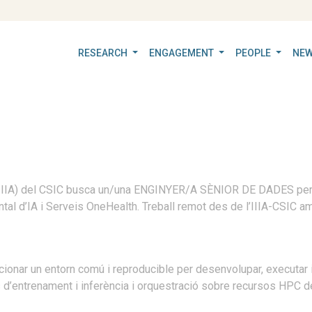
RESEARCH
ENGAGEMENT
PEOPLE
NEW
cial (IIIA) del CSIC busca un/una ENGINYER/A SÈNIOR DE DADES pe
tal d’IA i Serveis OneHealth. Treball remot des de l’IIIA-CSIC a
ionar un entorn comú i reproducible per desenvolupar, executar 
s d’entrenament i inferència i orquestració sobre recursos HPC 