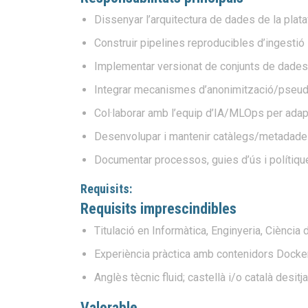
Dissenyar l’arquitectura de dades de la pla
Construir pipelines reproducibles d’ingestió
Implementar versionat de conjunts de dades, 
Integrar mecanismes d’anonimització/pseudo
Col·laborar amb l’equip d’IA/MLOps per adapt
Desenvolupar i mantenir catàlegs/metadade
Documentar processos, guies d’ús i polítique
Requisits:
Requisits imprescindibles
Titulació en Informàtica, Enginyeria, Ciència 
Experiència pràctica amb contenidors Docker
Anglès tècnic fluid; castellà i/o català desitj
Valorable