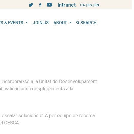
Intranet
CA
|
ES
|
EN
S & EVENTS
JOIN US
ABOUT
SEARCH
r incorporar-se a la Unitat de Desenvolupament
mb validacions i desplegaments a la
i escalar solucions d’IA per equips de recerca
del CESGA.