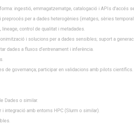
taforma: ingestió, emmagatzematge, catalogació i APIs d’accés se
 i preprocés per a dades heterogènies (imatges, sèries temporals
lineage, control de qualitat i metadades.
nimització i solucions per a dades sensibles; suport a generac
ar dades a fluxos d’entrenament i inferència.
s.
s de governança; participar en validacions amb pilots científics.
de Dades o similar.
 i integració amb entorns HPC (Slurm o similar).
ables.