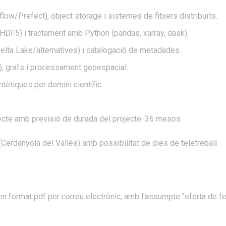
low/Prefect), object storage i sistemes de fitxers distribuïts.
HDF5) i tractament amb Python (pandas, xarray, dask).
lta Lake/alternatives) i catalogació de metadades.
, grafs i processament geoespacial.
tètiques per domini científic.
ojecte amb previsió de durada del projecte: 36 mesos.
Cerdanyola del Vallès) amb possibilitat de dies de teletreball
 en format pdf per correu electrònic, amb l'assumpte "oferta de