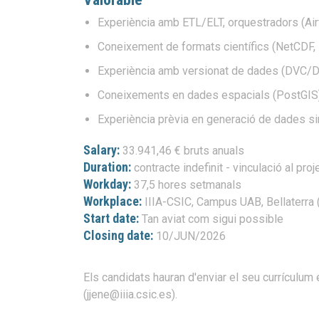
Experiència amb ETL/ELT, orquestradors (Airf
Coneixement de formats científics (NetCDF, 
Experiència amb versionat de dades (DVC/De
Coneixements en dades espacials (PostGIS)
Experiència prèvia en generació de dades sin
Salary:
33.941,46 € bruts anuals
Duration:
contracte indefinit - vinculació al pr
Workday:
37,5 hores setmanals
Workplace:
IIIA-CSIC, Campus UAB, Bellaterra (
Start date:
Tan aviat com sigui possible
Closing date:
10/JUN/2026
Els candidats hauran d'enviar el seu currículum
(jjene@iiia.csic.es).