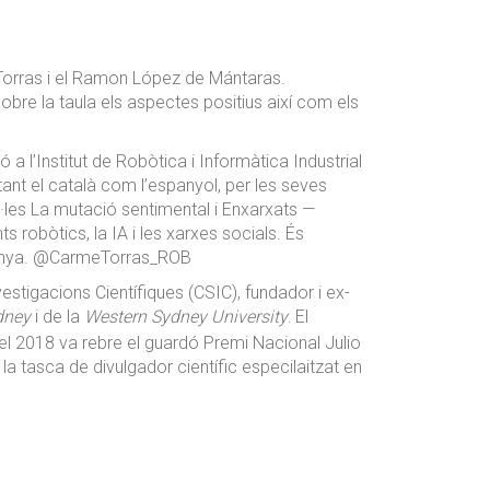
 Torras i el Ramon López de Mántaras.
obre la taula els aspectes positius així com els
a l’Institut de Robòtica i Informàtica Industrial
ant el català com l’espanyol, per les seves
l·les La mutació sentimental i Enxarxats —
 robòtics, la IA i les xarxes socials. És
talunya. @CarmeTorras_ROB
vestigacions Científiques (CSIC), fundador i ex-
dney
i de la
Western Sydney University
.
El
el 2018 va rebre el guardó Premi Nacional Julio
a tasca de divulgador científic especilaitzat en