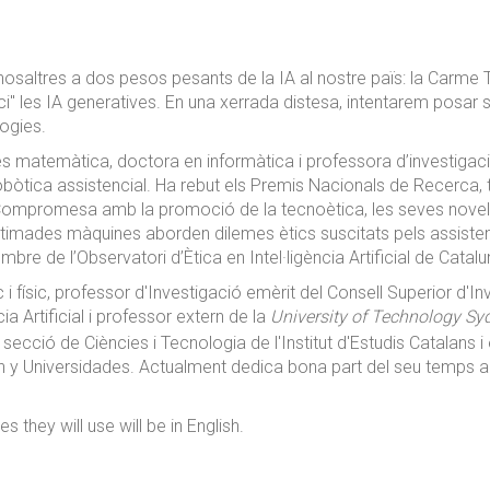
osaltres a dos pesos pesants de la IA al nostre païs: la Carme
i" les IA generatives. En una xerrada distesa, intentarem posar s
ogies.
s matemàtica, doctora en informàtica i professora d’investigació 
obòtica assistencial. Ha rebut els Premis Nacionals de Recerca, t
al. Compromesa amb la promoció de la tecnoètica, les seves nove
stimades màquines aborden dilemes ètics suscitats pels assistents
mbre de l’Observatori d’Ètica en Intel·ligència Artificial de Ca
 i físic, professor d'Investigació emèrit del Consell Superior d'In
cia Artificial i professor extern de la
University of Technology Sy
ió de Ciències i Tecnologia de l'Institut d'Estudis Catalans i 
n y Universidades. Actualment dedica bona part del seu temps a l
des they will use will be in English.