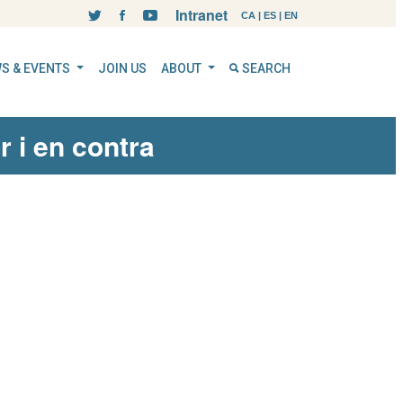
Intranet
CA
|
ES
|
EN
S & EVENTS
JOIN US
ABOUT
SEARCH
r i en contra