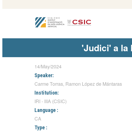
'Judici' a l
14/May/2024
Speaker:
Carme Torras, Ramon López de Mántaras
Institution:
IRI - IIIA (CSIC)
Language :
CA
Type :