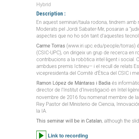
Hybrid
Description :
En aquest seminari/taula rodona, tindrem amb n
Moderats pel Jordi Sabater-Mir, posaran a "judic
aspectes que no ho són tant d'aquestes tecnol
Carme Torras
(www.iri.upc.edu/people/torras) é
(CSIC-UPC), on dirigeix un grup de recerca en r
contribucions a la robòtica intel·ligent i soci
ambdues premis Ictineu— i el recull de relats E
vicepresidenta del Comitè d’Ètica del CSIC i me
Ramon López de Mántaras i Badia
és informàtic
director de l'Institut d'Investigació en Intel·ligèn
novembre de 2016 fou nomenat membre de la secc
Rey Pastor del Ministerio de Ciencia, Innovació
la IA.
This seminar will be in Catalan
, although the sli
Link to recording