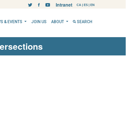
Intranet
CA
|
ES
|
EN
S & EVENTS
JOIN US
ABOUT
SEARCH
tersections