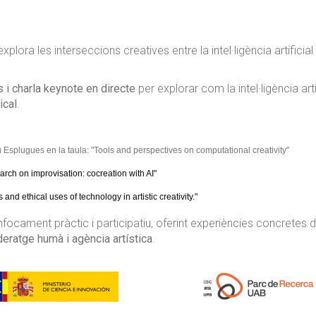
lora les interseccions creatives entre la intel·ligència artificia
 i charla keynote en directe
per explorar com la intel·ligència art
ical
.
splugues en la taula: "Tools and perspectives on computational creativity"
earch on improvisation: cocreation with AI"
and ethical uses of technology in artistic creativity."
ocament pràctic i participatiu, oferint experiències concretes 
ideratge humà i agència artística
.