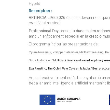
Hybrid
Description :
ARTIFICIA LIVE 2026
és un esdeveniment que exp
creativitat musical.
Professional Day
presenta
dues taules rodones
amb un enfocament especial en la
creació mus
El programa inclou las presentacions de:
Cyran Aouameur, Philippe Salembier, Matthew Yee-King, Pau E
Núria Andorrà en "
Multidisciplinary and transdisciplinary res
Eva Faustino, Tim Cole i Pete Cole en la taula: "Best practices 
Aquest esdeveniment està dissenyat amb un enf
treballar amb intel·ligència artificial mantenint
l