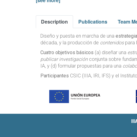
[see more]
Description
Publications
Team M
Diseño y puesta en marcha de una
estrategi
década, y la producción de
contenidos
para 
Cuatro objetivos básicos
(a) diseñar una
estr
publicar investigación
conjunta sobre fundame
IA, y (d) formular propuestas para una
colabo
Participantes
CSIC (IIIA, IRI, IFS) y el Insti
II