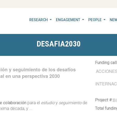
RESEARCH
ENGAGEMENT
PEOPLE
NEW
DESAFIA2030
Funding call
ción y seguimiento de los desafíos
ACCIONES
cial en una perspectiva 2030
INTERNAC
B
Project #:
de colaboración
para el
estudio
y
seguimiento
de
Total fundi
óxima década, y ...