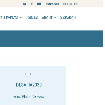
Intranet
CA
|
ES
|
EN
S & EVENTS
JOIN US
ABOUT
SEARCH
CSIC
DESAFIA2030
Enric Plaza Cervera